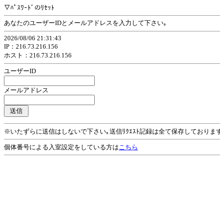
▽ﾊﾟｽﾜｰﾄﾞのﾘｾｯﾄ
あなたのユーザーIDとメールアドレスを入力して下さい｡
2026/08/06 21:31:43
IP：216.73.216.156
ホスト：216.73.216.156
ユーザーID
メールアドレス
※いたずらに送信はしないで下さい｡送信ﾘｸｴｽﾄ記録は全て保存しておりま
個体番号による入室設定をしている方は
こちら